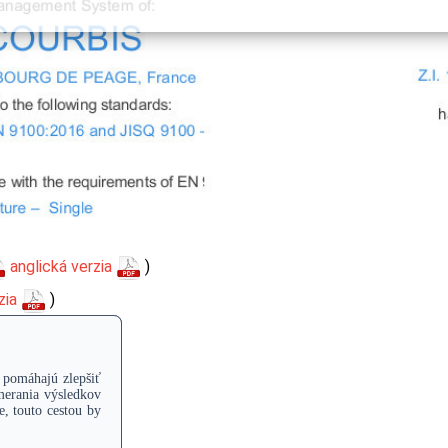
anglická verzia
)
zia
)
ia
)